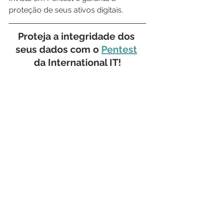
proteção de seus ativos digitais.
Proteja a integridade dos 
seus dados com o 
Pentest
da International IT!
Conheça nossas soluções 
avançadas, robustas e seguras de 
NOC & SOC
, 
Zero Trust
, 
Next-Gen 
Firewalls
, 
LGPD
, 
Hardware
, 
Monitoramento de Rede
, 