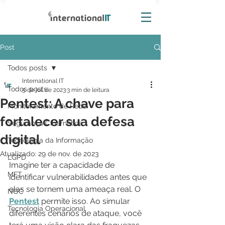
Post
Todos posts
International IT
Todos posts
5 de jul. de 2023
3 min de leitura
Pentest: A chave para
Monitoramento de Rede
fortalecer sua defesa
Segurança Cibernética
digital
Tecnologia da Informação
Atualizado:
29 de nov. de 2023
LGPD
Imagine ter a capacidade de 
MFT
identificar vulnerabilidades antes que 
elas se tornem uma ameaça real. O 
NOC
Pentest
 permite isso. Ao simular 
Tecnologia Operacional
diferentes cenários de ataque, você 