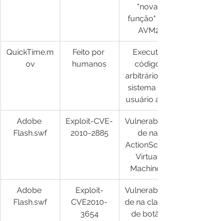
"nova 
função" do 
AVM2​
QuickTime.m
Feito por 
Executa 
ov
humanos
código 
arbitrário no 
sistema do 
usuário alvo​
Adobe 
Exploit-CVE-
Vulnerabilida
Flash.swf
2010-2885
de na 
ActionScript 
Virtual 
Machine 2
Adobe 
Exploit-
Vulnerabilida
Flash.swf
CVE2010-
de na classe 
3654
de botão 