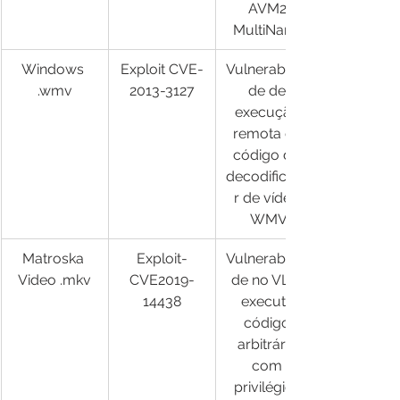
AVM2 
MultiName
Windows 
Exploit CVE-
Vulnerabilida
.wmv
2013-3127​
de de 
execução 
remota de 
código do 
decodificado
r de vídeo 
WMV
Matroska 
Exploit-
Vulnerabilida
Video .mkv
CVE2019-
de no VLC, 
14438
executa 
código 
arbitrário 
com 
privilégios 