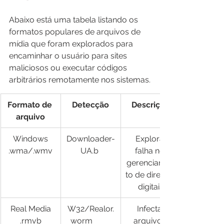
Abaixo está uma tabela listando os 
formatos populares de arquivos de 
mídia que foram explorados para 
encaminhar o usuário para sites 
maliciosos ou executar códigos 
arbitrários remotamente nos sistemas.
​Formato de 
Detecção
Descrição
arquivo
Windows
​Downloader-
Explora 
.wma/.wmv​
UA.b	
falha no 
gerenciamen
to de direitos 
digitais
Real Media
W32/Realor.
Infecta 
.rmvb​
worm	
arquivos 