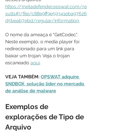
https://metadefender.opswat.com/re
sults#!/file/c88e9ff9e59341eba97626
d5beab7ebd/regular/information
.
O nome da ameaça é "GetCodec". 
Neste exemplo, o media player foi 
redirecionado para um link para 
baixar um trojan. Veja o trojan 
escaneado 
aqui
.
VEJA TAMBÉM: 
OPSWAT adquire 
SNDBOX, solução líder no mercado 
de análise de malware
Exemplos de 
explorações de Tipo de 
Arquivo