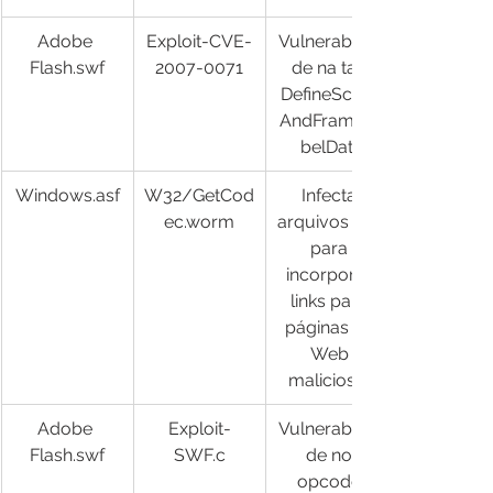
​Adobe 
Exploit-CVE-
Vulnerabilida
Flash.swf
2007-0071
de na tag 
DefineScene
AndFrameLa
belData
Windows.asf
W32/GetCod
Infecta 
ec.worm
arquivos .asf 
para 
incorporar 
links para 
páginas da 
Web 
maliciosas
Adobe 
Exploit-
Vulnerabilida
Flash.swf
SWF.c
de no 
opcode 