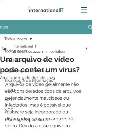
Post
Todos posts
International IT
Todos posts
18 de jan. de 2022
3 min de leitura
Um arquivo de vídeo
Monitoramento de Rede
pode conter um vírus?
Segurança Cibernética
Atualizado:
5 de dez. de 2023
Tecnologia da Informação
Arquivos de vídeo geralmente não 
LGPD
são considerados tipos de arquivos 
potencialmente maliciosos ou 
MFT
infectados, mas é possível que 
NOC
malware seja incorporado ou 
disfarçado como um arquivo de 
Tecnologia Operacional
vídeo. Devido a esse equívoco 