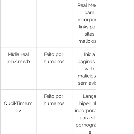
Real Media 
para 
incorporar 
links para 
sites 
maliciosos
Mídia real
Feito por 
Inicia 
.rm/.rmvb
humanos
páginas da 
web 
maliciosas 
sem avisar
Feito por 
Lança 
QucikTime.m
humanos
hiperlinks 
ov
incorporados
 para sites 
pornográfico
s