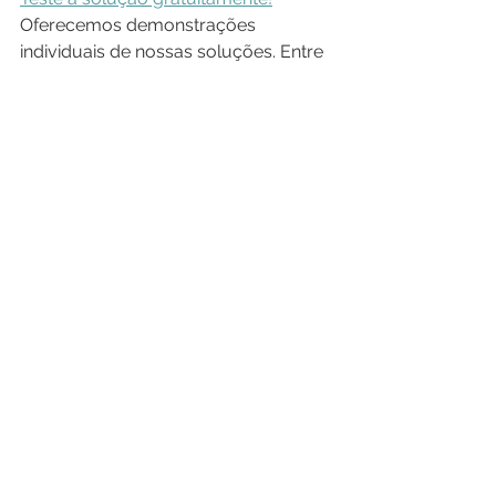
Oferecemos demonstrações 
individuais de nossas soluções. Entre 
em contato com nossos especialistas 
para testar Check Point em seu 
ambiente. 
Conte com a 
International IT
para proteger sua empresa 
de ataques cibernéticos com 
o que há de melhor no 
mercado de 
Next Generation 
Firewall
.