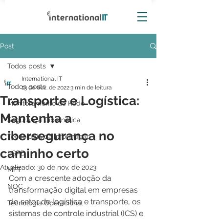
Post
Todos posts
International IT
Todos posts
13 de dez. de 2022
3 min de leitura
Transporte e Logística:
Monitoramento de Rede
Mantenha a
Segurança Cibernética
cibersegurança no
Tecnologia da Informação
caminho certo
LGPD
Atualizado:
30 de nov. de 2023
MFT
Com a crescente adoção da 
NOC
transformação digital em empresas 
do setor de logística e transporte, os 
Tecnologia Operacional
sistemas de controle industrial (ICS) e 