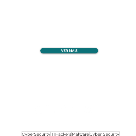
Confira todos os
materiais gratuitos
VER MAIS
Nos acompanhe nas
redes sociais!
CyberSecurity
TI
Hackers
Malware
Cyber Security