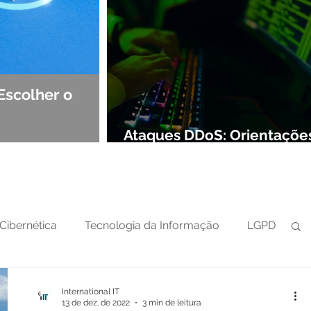
Escolher o
Observabilidade e NOC: Det
Segurança de Redes
Ataques DDoS: Orientaçõe
preparar sua defesa cibern
Cibernética
Tecnologia da Informação
LGPD
International IT
13 de dez. de 2022
3 min de leitura