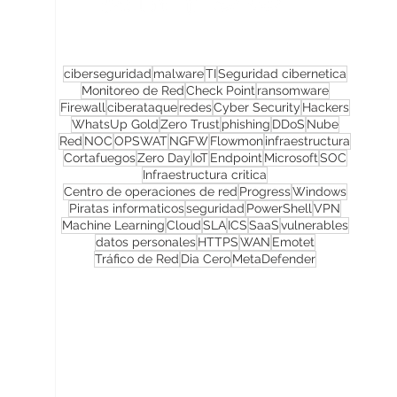
ciberseguridad
malware
TI
Seguridad cibernetica
Monitoreo de Red
Check Point
ransomware
Firewall
ciberataque
redes
Cyber Security
Hackers
WhatsUp Gold
Zero Trust
phishing
DDoS
Nube
Red
NOC
OPSWAT
NGFW
Flowmon
infraestructura
Cortafuegos
Zero Day
IoT
Endpoint
Microsoft
SOC
Infraestructura critica
Centro de operaciones de red
Progress
Windows
Piratas informaticos
seguridad
PowerShell
VPN
Machine Learning
Cloud
SLA
ICS
SaaS
vulnerables
datos personales
HTTPS
WAN
Emotet
Tráfico de Red
Dia Cero
MetaDefender