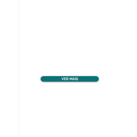
Ver todos os materiais
gratuitos
VER MAIS
Nos acompanhe nas
redes sociais!