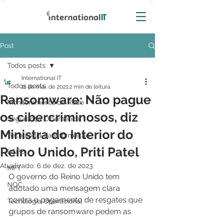
Post
Todos posts
International IT
Todos posts
11 de mai. de 2021
2 min de leitura
Ransomware: Não pague
Monitoramento de Rede
os cibercriminosos, diz
Segurança Cibernética
Ministra do Interior do
Tecnologia da Informação
Reino Unido, Priti Patel
LGPD
Atualizado:
6 de dez. de 2023
MFT
O governo do Reino Unido tem 
NOC
adotado uma mensagem clara 
contra o pagamento de resgates que 
Tecnologia Operacional
grupos de ransomware pedem as 