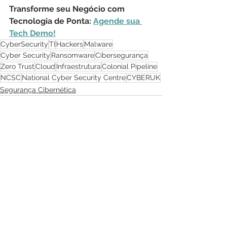
Transforme seu Negócio com 
Tecnologia de Ponta: 
Agende sua 
Tech Demo!
CyberSecurity
TI
Hackers
Malware
Cyber Security
Ransomware
Cibersegurança
Zero Trust
Cloud
Infraestrutura
Colonial Pipeline
NCSC
National Cyber Security Centre
CYBERUK
Segurança Cibernética
Ver tudo
Posts recentes