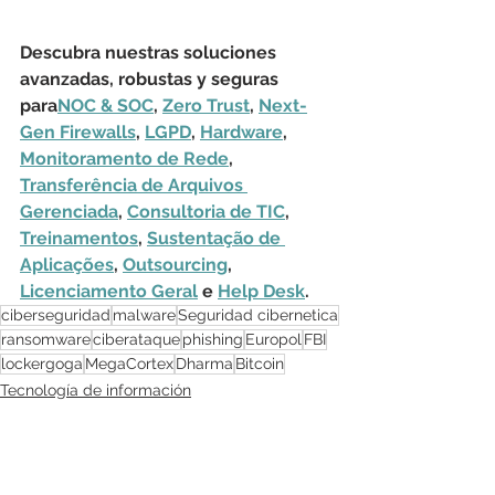
Descubra nuestras soluciones 
avanzadas, robustas y seguras 
para
NOC & SOC
, 
Zero Trust
, 
Next-
Gen Firewalls
, 
LGPD
, 
Hardware
, 
Monitoramento de Rede
, 
Transferência de Arquivos 
Gerenciada
, 
Consultoria de TIC
, 
Treinamentos
, 
Sustentação de 
Aplicações
, 
Outsourcing
, 
Licenciamento Geral
 e 
Help Desk
.
ciberseguridad
malware
Seguridad cibernetica
ransomware
ciberataque
phishing
Europol
FBI
lockergoga
MegaCortex
Dharma
Bitcoin
Tecnología de información
Seguridad Cibernética