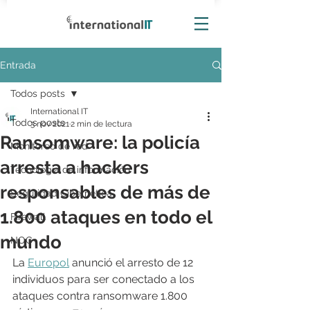
Entrada
Todos posts
International IT
Todos posts
3 nov 2021
2 min de lectura
Ransomware: la policía
Monitoreo de red
arresta a hackers
Tecnología de información
responsables de más de
Seguridad Cibernética
1.800 ataques en todo el
Firewall
mundo
NOC
La 
Europol
 anunció el arresto de 12 
individuos para ser conectado a los 
ataques contra ransomware 1.800 