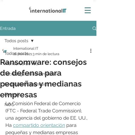
Entrada
Todos posts
International IT
Todos posts
16 nov 2021
3 min de lectura
Ransomware: consejos
Monitoreo de red
de defensa para
Tecnología de información
pequeñas y medianas
Seguridad Cibernética
empresas
Firewall
La Comisión Federal de Comercio 
NOC
(FTC - Federal Trade Commission), 
una agencia del gobierno de EE. UU., 
Ha 
compartido orientación
 para 
pequeñas y medianas empresas 