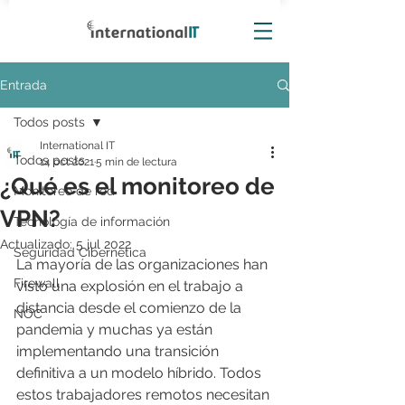
Entrada
Todos posts
International IT
Todos posts
14 oct 2021
5 min de lectura
¿Qué es el monitoreo de
Monitoreo de red
VPN?
Tecnología de información
Actualizado:
5 jul 2022
Seguridad Cibernética
La mayoría de las organizaciones han 
Firewall
visto una explosión en el trabajo a 
distancia desde el comienzo de la 
NOC
pandemia y muchas ya están 
implementando una transición 
definitiva a un modelo híbrido. Todos 
estos trabajadores remotos necesitan 