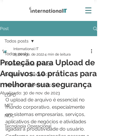
Post
Todos posts
International IT
Todos posts
25 de ago. de 2022
4 min de leitura
Proteção para Upload de
Monitoramento de Rede
Arquivos: 10 práticas para
Segurança Cibernética
melhorar sua segurança
Tecnologia da Informação
Atualizado:
30 de nov. de 2023
LGPD
O upload de arquivo é essencial no 
MFT
mundo corporativo, especialmente 
em sistemas empresarias, serviços, 
NOC
aplicativos de negócios e atividades 
Tecnologia Operacional
ligadas a produtividade do usuário. 