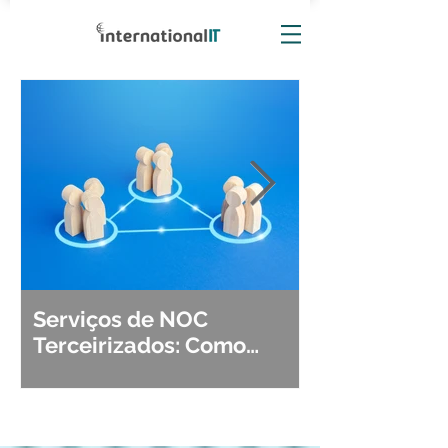
Serviços de NOC
Observabili
Terceirizados: Como
Detecção, Di
Escolher o Parceiro Ideal?
Segurança d