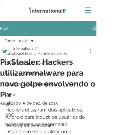
Post
Todos posts
International IT
Todos posts
8 de out. de 2021
2 min de leitura
PixStealer: Hackers
Monitoramento de Rede
utilizam malware para
Segurança Cibernética
novo golpe envolvendo o
Tecnologia da Informação
Pix
LGPD
Atualizado:
5 de dez. de 2023
MFT
Hackers utilizaram dois aplicativos 
NOC
Android para induzir os usuários do 
ecossistema de pagamento 
Tecnologia Operacional
instantâneo Pix a realizar uma 