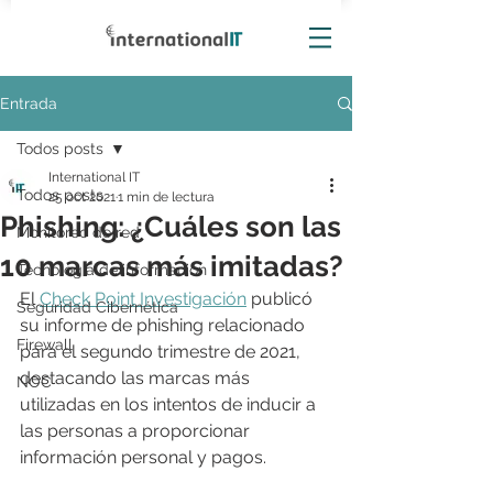
Entrada
Todos posts
International IT
Todos posts
25 oct 2021
1 min de lectura
Phishing: ¿Cuáles son las
Monitoreo de red
10 marcas más imitadas?
Tecnología de información
El 
Check Point Investigación
 publicó 
Seguridad Cibernética
su informe de phishing relacionado 
Firewall
para el segundo trimestre de 2021, 
destacando las marcas más 
NOC
utilizadas en los intentos de inducir a 
las personas a proporcionar 
información personal y pagos.