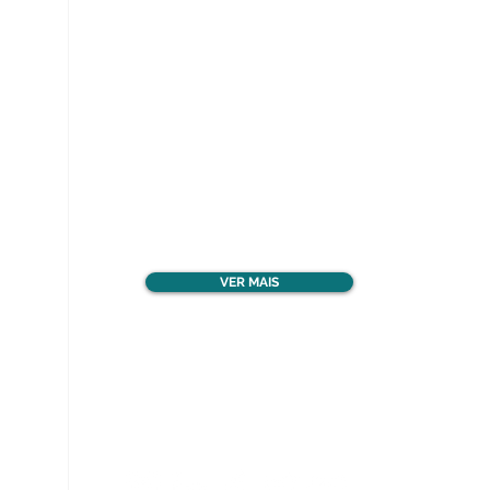
Ver todos os materiais
gratuitos
VER MAIS
Nos acompanhe nas
redes sociais!