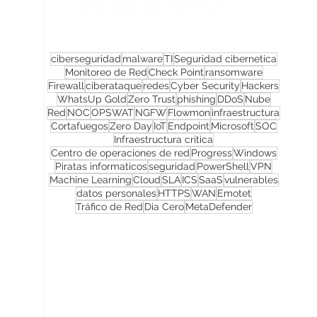
ciberseguridad
malware
TI
Seguridad cibernetica
Monitoreo de Red
Check Point
ransomware
Firewall
ciberataque
redes
Cyber Security
Hackers
WhatsUp Gold
Zero Trust
phishing
DDoS
Nube
Red
NOC
OPSWAT
NGFW
Flowmon
infraestructura
Cortafuegos
Zero Day
IoT
Endpoint
Microsoft
SOC
Infraestructura critica
Centro de operaciones de red
Progress
Windows
Piratas informaticos
seguridad
PowerShell
VPN
Machine Learning
Cloud
SLA
ICS
SaaS
vulnerables
datos personales
HTTPS
WAN
Emotet
Tráfico de Red
Dia Cero
MetaDefender