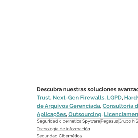
Descubra nuestras soluciones avanzada
Trust
, 
Next-Gen Firewalls
, 
LGPD
, 
Hard
de Arquivos Gerenciada
, 
Consultoria d
Aplicações
, 
Outsourcing
, 
Licenciamen
Seguridad cibernetica
Spyware
Pegasus
Grupo N
Tecnología de información
Seguridad Cibernética