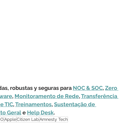
s, robustas y seguras para 
NOC & SOC
, 
Zero 
ware
, 
Monitoramento de Rede
, 
Transferência 
e TIC
, 
Treinamentos
, 
Sustentação de 
to Geral
 e 
Help Desk
.
SO
Apple
Citizen Lab
Amnesty Tech