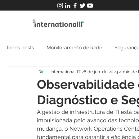
Todos posts
Monitoramento de Rede
Segurança
International IT
28 de jun. de 2024
4 min de l
MFT
NOC
Tecnologia Operacional
Observabilidade
Diagnóstico e S
A gestão de infraestrutura de TI está 
impulsionada pelo avanço das tecnolog
mudança, o Network Operations Cente
fundamental para garantir a eficiência 