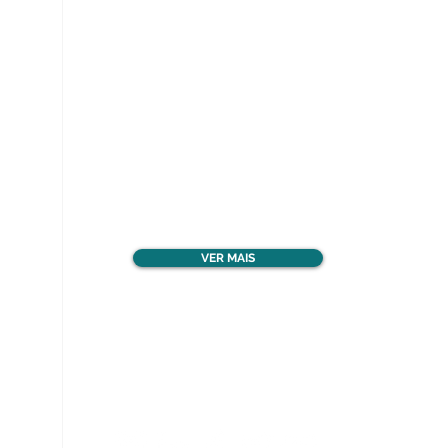
Ver todos os materiais
gratuitos
VER MAIS
Nos acompanhe nas
redes sociais!