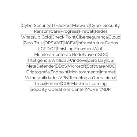
CyberSecurity
TI
Hackers
Malware
Cyber Security
Ransomware
Progress
Firewall
Redes
WhatsUp Gold
Check Point
Cibersegurança
Cloud
Zero Trust
OPSWAT
NGFW
Infraestrutura
Dados
LGPD
OT
Phishing
Flowmon
IA
IoT
Monitoramento de Rede
Nuvem
SOC
Inteligência Artificial
Windows
Zero Day
ICS
MetaDefender
DDoS
Microsoft
Software
NOC
Criptografia
Endpoint
Monitoramento
Internet
Vulnerabilidades
VPN
Tecnologia Operacional
Linux
Fortinet
CDR
Machine Learning
Security Operations Center
MOVEit
NDR