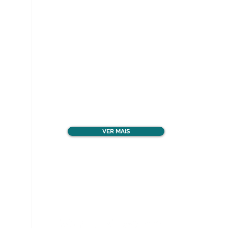
Ver todos os materiais
gratuitos
VER MAIS
Nos acompanhe nas
redes sociais!