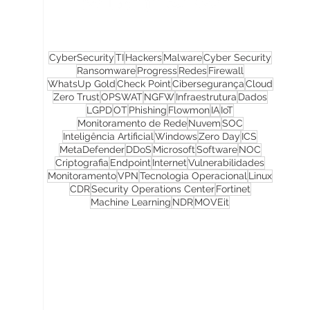
CyberSecurity
TI
Hackers
Malware
Cyber Security
Ransomware
Progress
Redes
Firewall
WhatsUp Gold
Check Point
Cibersegurança
Cloud
Zero Trust
OPSWAT
NGFW
Infraestrutura
Dados
LGPD
OT
Phishing
Flowmon
IA
IoT
Monitoramento de Rede
Nuvem
SOC
Inteligência Artificial
Windows
Zero Day
ICS
MetaDefender
DDoS
Microsoft
Software
NOC
Criptografia
Endpoint
Internet
Vulnerabilidades
Monitoramento
VPN
Tecnologia Operacional
Linux
CDR
Security Operations Center
Fortinet
Machine Learning
NDR
MOVEit