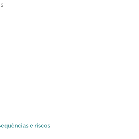
s.
equências e riscos