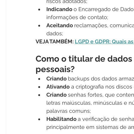
riscos adotados;
Indicando 
o Encarregado de Dados
informações de contato;
Aceitando 
reclamações, comunicaç
dados;
VEJA TAMBÉM: 
LGPD e GDPR: Quais as
Como o titular de dados
pessoais?
Criando 
backups dos dados armaz
Ativando
 a criptografia nos disco
Criando 
senhas fortes, que conte
letras maiúsculas, minúsculas e nú
palavras comuns;
Habilitando 
a verificação de senh
principalmente em sistemas de a