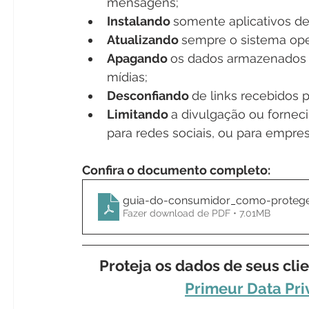
mensagens;
Instalando 
somente aplicativos de f
Atualizando 
sempre o sistema oper
Apagando 
os dados armazenados 
mídias;
Desconfiando 
de links recebidos 
Limitando 
a divulgação ou forneci
para redes sociais, ou para empre
Confira o documento completo:
guia-do-consumidor_como-proteger
Fazer download de PDF • 7.01MB
Proteja os dados de seus cli
Primeur Data Pri