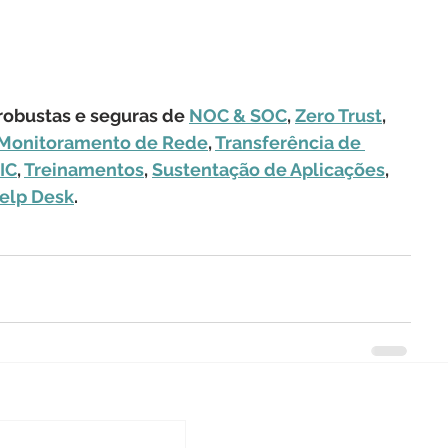
obustas e seguras de 
NOC & SOC
, 
Zero Trust
, 
Monitoramento de Rede
, 
Transferência de 
IC
, 
Treinamentos
, 
Sustentação de Aplicações
, 
elp Desk
.