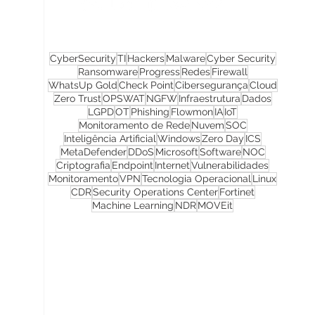
CyberSecurity
TI
Hackers
Malware
Cyber Security
Ransomware
Progress
Redes
Firewall
WhatsUp Gold
Check Point
Cibersegurança
Cloud
Zero Trust
OPSWAT
NGFW
Infraestrutura
Dados
LGPD
OT
Phishing
Flowmon
IA
IoT
Monitoramento de Rede
Nuvem
SOC
Inteligência Artificial
Windows
Zero Day
ICS
MetaDefender
DDoS
Microsoft
Software
NOC
Criptografia
Endpoint
Internet
Vulnerabilidades
Monitoramento
VPN
Tecnologia Operacional
Linux
CDR
Security Operations Center
Fortinet
Machine Learning
NDR
MOVEit