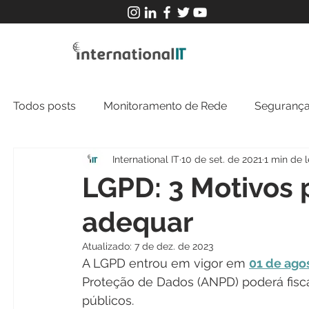
Todos posts
Monitoramento de Rede
Segurança
International IT
10 de set. de 2021
1 min de l
MFT
NOC
Tecnologia Operacional
LGPD: 3 Motivos 
adequar
Atualizado:
7 de dez. de 2023
A LGPD entrou em vigor em 
01 de ago
Proteção de Dados (ANPD) poderá fisca
públicos.