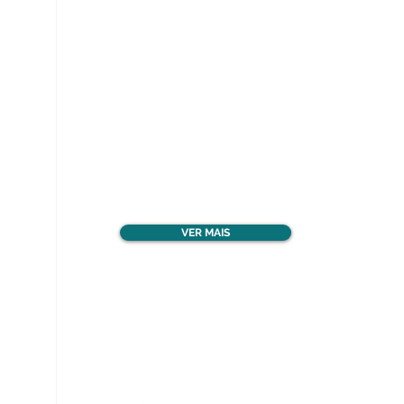
Ver todos os materiais
gratuitos
VER MAIS
Nos acompanhe nas
redes sociais!