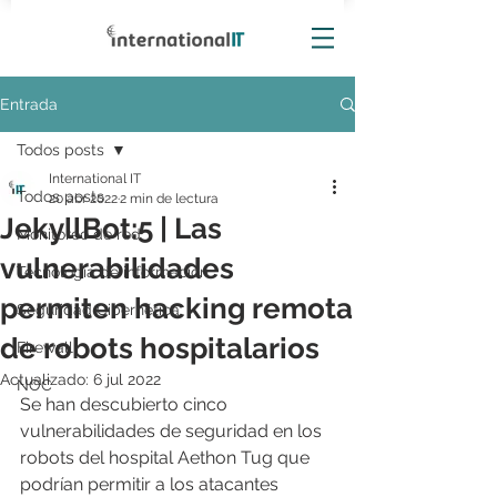
Entrada
Todos posts
International IT
Todos posts
20 abr 2022
2 min de lectura
JekyllBot:5 | Las
Monitoreo de red
vulnerabilidades
Tecnología de información
permiten hacking remota
Seguridad Cibernética
de robots hospitalarios
Firewall
Actualizado:
6 jul 2022
NOC
Se han descubierto cinco 
vulnerabilidades de seguridad en los 
robots del hospital Aethon Tug que 
podrían permitir a los atacantes 