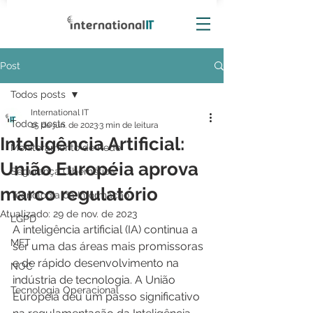
Post
Todos posts
International IT
Todos posts
15 de jun. de 2023
3 min de leitura
Inteligência Artificial:
Monitoramento de Rede
União Européia aprova
Segurança Cibernética
marco regulatório
Tecnologia da Informação
Atualizado:
29 de nov. de 2023
LGPD
A inteligência artificial (IA) continua a 
MFT
ser uma das áreas mais promissoras 
e de rápido desenvolvimento na 
NOC
indústria de tecnologia. A União 
Tecnologia Operacional
Europeia deu um passo significativo 