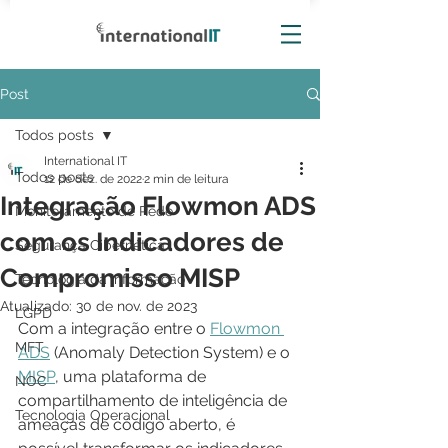
Post
Todos posts
International IT
Todos posts
12 de dez. de 2022
2 min de leitura
Integração Flowmon ADS
Monitoramento de Rede
com os Indicadores de
Segurança Cibernética
Compromisso MISP
Tecnologia da Informação
Atualizado:
30 de nov. de 2023
LGPD
Com a integração entre o 
Flowmon 
MFT
ADS
 (Anomaly Detection System) e o 
MISP
, uma plataforma de 
NOC
compartilhamento de inteligência de 
Tecnologia Operacional
ameaças de código aberto, é 