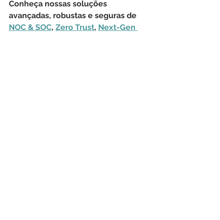
Conheça nossas soluções 
avançadas, robustas e seguras de 
NOC & SOC
, 
Zero Trust
, 
Next-Gen 
Firewalls
, 
LGPD
, 
Hardware
, 
Monitoramento de Rede
, 
Transferência de Arquivos 
Gerenciada
, 
Consultoria de TIC
, 
Treinamentos
, 
Sustentação de 
Aplicações
, 
Outsourcing
, 
Licenciamento Geral
 e 
Help Desk
.
CyberSecurity
TI
Malware
Progress
Check Point
Flowmon
Machine Learning
ADS
API
Anomaly Detection System
GitHub
MISP
Heurística
Indicadores de Compromisso
Baseline
Segurança Cibernética
Monitoramento de Rede