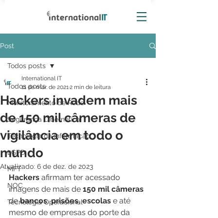
Post
Todos posts
International IT
Todos posts
11 de mar. de 2021
2 min de leitura
Hackers invadem mais
Monitoramento de Rede
de 150 mil câmeras de
Segurança Cibernética
vigilância em todo o
Tecnologia da Informação
mundo
LGPD
Atualizado:
6 de dez. de 2023
MFT
Hackers 
afirmam ter acessado 
NOC
imagens de mais de 
150 mil câmeras 
de 
bancos
, 
prisões
, 
escolas 
e até 
Tecnologia Operacional
mesmo de empresas do porte da 