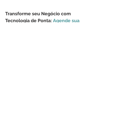
Transforme seu Negócio com 
Tecnologia de Ponta: 
Agende sua 
Tech Demo!
CyberSecurity
TI
Hackers
Cyber Security
Cloud
IoT
Hacktivistas
Hacktivismo
Tesla
Cloudfare
Equinox
Verkada
Superadministrador
Segurança Cibernética
Ver tudo
Posts recentes