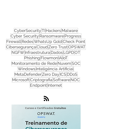
materiais gratuitos
Nos acompanhe nas
redes sociais!
CyberSecurity
TI
Hackers
Malware
Cyber Security
Ransomware
Progress
Firewall
Redes
WhatsUp Gold
Check Point
Cibersegurança
Cloud
Zero Trust
OPSWAT
NGFW
Infraestrutura
Dados
LGPD
OT
Phishing
Flowmon
IA
IoT
Monitoramento de Rede
Nuvem
SOC
Windows
Inteligência Artificial
MetaDefender
Zero Day
ICS
DDoS
Microsoft
Criptografia
Software
NOC
Endpoint
Internet