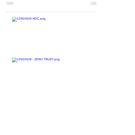
Hackers afirmam ter acessado imagens de mais
de 150 mil câmeras de bancos, prisões, escolas
e até mesmo de empresas do porte da Tesla,...
Confira todos os