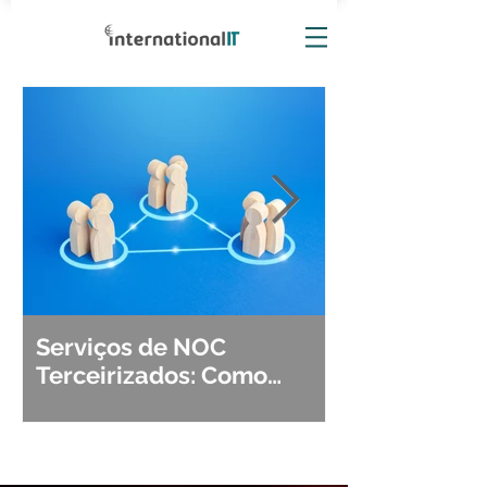
Serviços de NOC
Observabili
Terceirizados: Como
Detecção, Di
Escolher o Parceiro Ideal?
Segurança d