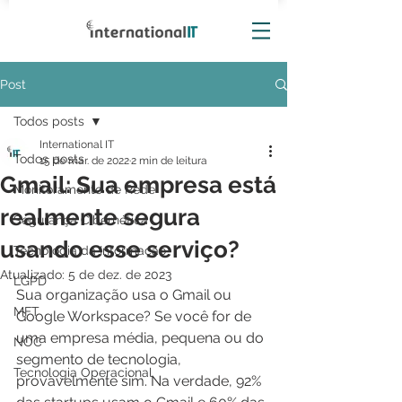
Post
Todos posts
International IT
Todos posts
15 de mar. de 2022
2 min de leitura
Gmail: Sua empresa está
Monitoramento de Rede
realmente segura
Segurança Cibernética
usando esse serviço?
Tecnologia da Informação
Atualizado:
5 de dez. de 2023
LGPD
Sua organização usa o Gmail ou 
MFT
Google Workspace? Se você for de 
uma empresa média, pequena ou do 
NOC
segmento de tecnologia, 
Tecnologia Operacional
provavelmente sim. Na verdade, 92% 