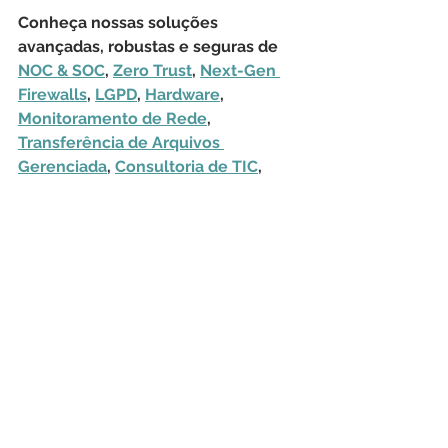
Conheça nossas soluções 
avançadas, robustas e seguras de 
NOC & SOC
, 
Zero Trust
, 
Next-Gen 
Firewalls
, 
LGPD
, 
Hardware
, 
Monitoramento de Rede
, 
Transferência de Arquivos 
Gerenciada
, 
Consultoria de TIC
, 
Treinamentos
, 
Sustentação de 
Aplicações
, 
Outsourcing
, 
Licenciamento Geral
 e 
Help Desk
.
CyberSecurity
Check Point
Phishing
Google
Avanan
Gmail
Google Workspace
Segurança Cibernética
Tecnologia da Informação