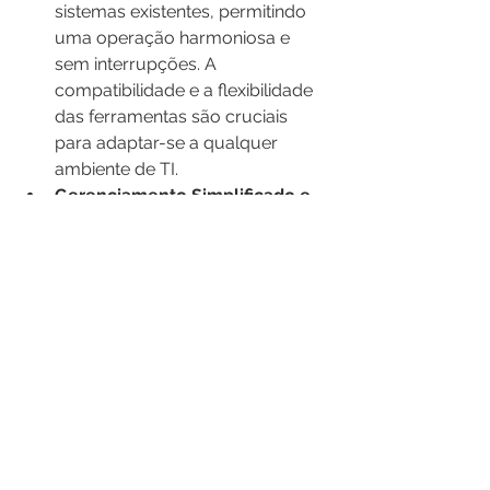
sistemas existentes, permitindo 
uma operação harmoniosa e 
sem interrupções. A 
compatibilidade e a flexibilidade 
das ferramentas são cruciais 
para adaptar-se a qualquer 
ambiente de TI.
Gerenciamento Simplificado e 
Suporte Proativo
: As 
ferramentas escolhidas devem 
ser não apenas poderosas, mas 
também fáceis de gerenciar. O 
suporte técnico proativo e 
contínuo também é vital para 
enfrentar desafios emergentes e 
manter as defesas atualizadas 
contra novas ameaças.
Parcerias Estratégicas para 
Fortalecimento Contínuo
: 