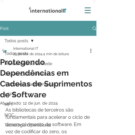
Post
Todos posts
International IT
Todos posts
23 de abr. de 2024
4 min de leitura
Protegendo
Monitoramento de Rede
Dependências em
Segurança Cibernética
Cadeias de Suprimentos
Tecnologia da Informação
de Software
LGPD
Atualizado:
12 de jun. de 2024
MFT
As bibliotecas de terceiros são 
NOC
fundamentais para acelerar o ciclo de 
desenvolvimento de software. Em 
Tecnologia Operacional
vez de codificar do zero, os 