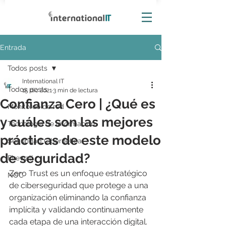
Entrada
Todos posts
International IT
Todos posts
15 dic 2021
3 min de lectura
Confianza Cero | ¿Qué es
Monitoreo de red
y cuáles son las mejores
Tecnología de información
prácticas de este modelo
Seguridad Cibernética
de seguridad?
Firewall
Zero Trust es un enfoque estratégico 
NOC
de ciberseguridad que protege a una 
organización eliminando la confianza 
implícita y validando continuamente 
cada etapa de una interacción digital. 