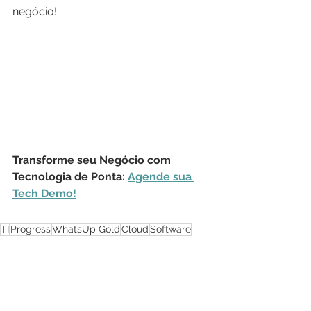
negócio!
Transforme seu Negócio com 
Tecnologia de Ponta: 
Agende sua 
Tech Demo!
TI
Progress
WhatsUp Gold
Cloud
Software
Log Management
Multicloud
Monitoramento de Rede