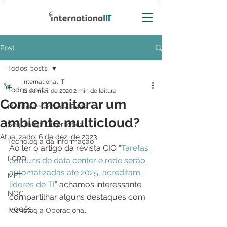
Post
Todos posts
International IT
Todos posts
11 de mai. de 2020
2 min de leitura
Como monitorar um
Monitoramento de Rede
ambiente multicloud?
Segurança Cibernética
Atualizado:
6 de dez. de 2023
Tecnologia da Informação
Ao ler o artigo da revista CIO “
Tarefas 
LGPD
comuns de data center e rede serão 
automatizadas até 2025, acreditam 
MFT
líderes de TI
” achamos interessante 
NOC
compartilhar alguns destaques com 
vocês.
Tecnologia Operacional