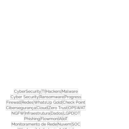
Confira todos os
materiais gratuitos
Nos acompanhe nas
redes sociais!
CyberSecurity
TI
Hackers
Malware
Cyber Security
Ransomware
Progress
Firewall
Redes
WhatsUp Gold
Check Point
Cibersegurança
Cloud
Zero Trust
OPSWAT
NGFW
Infraestrutura
Dados
LGPD
OT