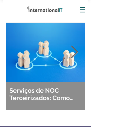
Serviços de NOC
Observabili
Terceirizados: Como
Detecção, Di
Escolher o Parceiro Ideal?
Segurança d