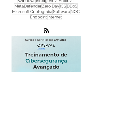
Phishing
Flowmon
IA
IoT
Monitoramento de Rede
Nuvem
SOC
Windows
Inteligência Artificial
MetaDefender
Zero Day
ICS
DDoS
Microsoft
Criptografia
Software
NOC
Endpoint
Internet