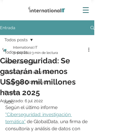
Entrada
Todos posts
International IT
Todos posts
3 may 2022
3 min de lectura
Ciberseguridad: Se
Monitoreo de red
gastarán al menos
Tecnología de información
US$980 mil millones
Seguridad Cibernética
hasta 2025
Firewall
Actualizado:
6 jul 2022
NOC
Según el último informe 
"Ciberseguridad: investigación 
temática"
 de GlobalData, una firma de 
consultoría y análisis de datos con 