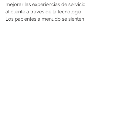
mejorar las experiencias de servicio 
al cliente a través de la tecnología. 
Los pacientes a menudo se sienten 
vulnerables debido a sus 
circunstancias personales. Cuente 
con 
Check Point e International IT
para obtener la mejor ciberseguridad 
y reducir exponencialmente sus 
vulnerabilidades. Complete el 
siguiente formulario para hablar con 
nuestros expertos.
Fuente: 
CyberTalk
Cuente con 
Internacional IT
para proteger a su empresa 
de los ciberataques con los 
mejores del mercado de 