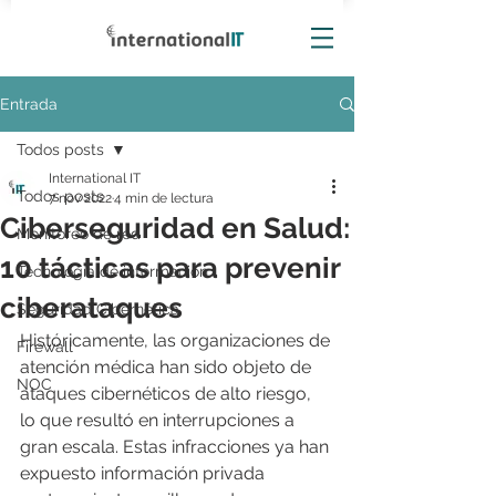
Entrada
Todos posts
International IT
Todos posts
7 nov 2022
4 min de lectura
Ciberseguridad en Salud:
Monitoreo de red
10 tácticas para prevenir
Tecnología de información
ciberataques
Seguridad Cibernética
Históricamente, las organizaciones de 
Firewall
atención médica han sido objeto de 
NOC
ataques cibernéticos de alto riesgo, 
lo que resultó en interrupciones a 
gran escala. Estas infracciones ya han 
expuesto información privada 