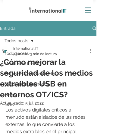
Entrada
Todos posts
International IT
Todos posts
7 jun 2022
3 min de lectura
¿Cómo mejorar la
Monitoreo de red
seguridad de los medios
Tecnología de información
extraíbles USB en
Seguridad Cibernética
entornos OT/ICS?
Firewall
Actualizado:
5 jul 2022
NOC
Los activos digitales críticos a 
menudo están aislados de las redes 
externas, lo que convierte a los 
medios extraíbles en el principal 