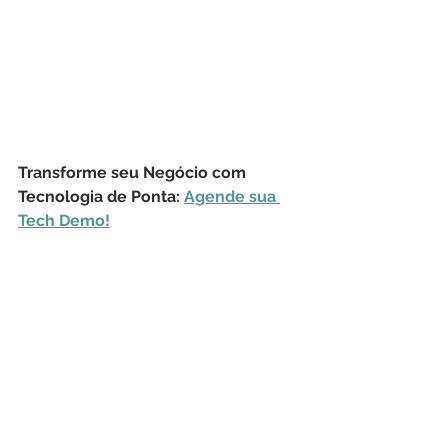
Transforme seu Negócio com 
Tecnologia de Ponta: 
Agende sua 
Tech Demo!
Cyber Security
Vulnerabilidades
Dispositivos
CVE
MitM
Bluetooth
Man-In-The-Middle
BLUFFS
KDF
LSC
Key Derivation Function
Legacy Secure Connections
SC
Secure Connections
Eurecom
Bluetooth Forward and Future Secrecy
Segurança Cibernética
Tecnologia da Informação