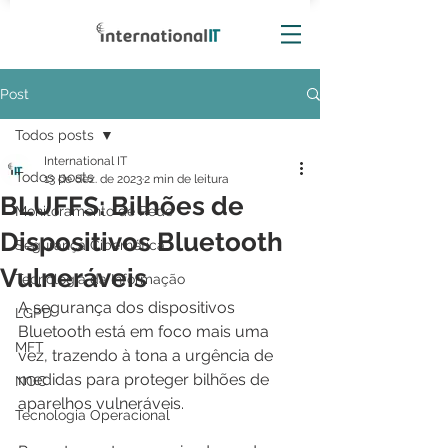
Post
Todos posts
International IT
Todos posts
13 de dez. de 2023
2 min de leitura
BLUFFS: Bilhões de
Monitoramento de Rede
Dispositivos Bluetooth
Segurança Cibernética
Vulneráveis
Tecnologia da Informação
A segurança dos dispositivos 
LGPD
Bluetooth está em foco mais uma 
MFT
vez, trazendo à tona a urgência de 
medidas para proteger bilhões de 
NOC
aparelhos vulneráveis.
Tecnologia Operacional