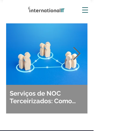
Serviços de NOC
Observabili
Terceirizados: Como
Detecção, Di
Escolher o Parceiro Ideal?
Segurança d