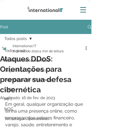
Post
Todos posts
International IT
Todos posts
7 de out. de 2022
4 min de leitura
Ataques DDoS:
Monitoramento de Rede
Orientações para
Segurança Cibernética
preparar sua defesa
Tecnologia da Informação
cibernética
LGPD
Atualizado:
16 de fev. de 2023
MFT
Em geral, qualquer organização que 
NOC
tenha uma presença online, como 
empresas dos setores financeiro, 
Tecnologia Operacional
varejo, saúde, entretenimento e 