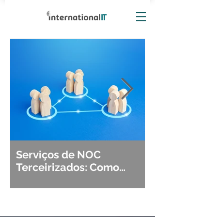
Serviços de NOC
Observabili
Terceirizados: Como
Detecção, Di
Escolher o Parceiro Ideal?
Segurança d