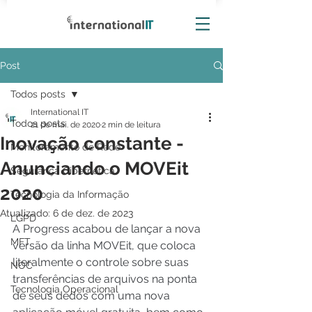
Post
Todos posts
International IT
Todos posts
21 de mai. de 2020
2 min de leitura
Inovação constante -
Monitoramento de Rede
Anunciando o MOVEit
Segurança Cibernética
2020
Tecnologia da Informação
Atualizado:
6 de dez. de 2023
LGPD
A Progress acabou de lançar a nova 
MFT
versão da linha MOVEit, que coloca 
literalmente o controle sobre suas 
NOC
transferências de arquivos na ponta 
Tecnologia Operacional
de seus dedos com uma nova 