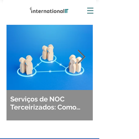
Serviços de NOC
Observabili
Terceirizados: Como
Detecção, Di
Escolher o Parceiro Ideal?
Segurança d