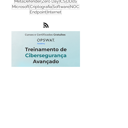
Monitoramento de Rede
Nuvem
SOC
Windows
Inteligência Artificial
MetaDefender
Zero Day
ICS
DDoS
Microsoft
Criptografia
Software
NOC
Endpoint
Internet