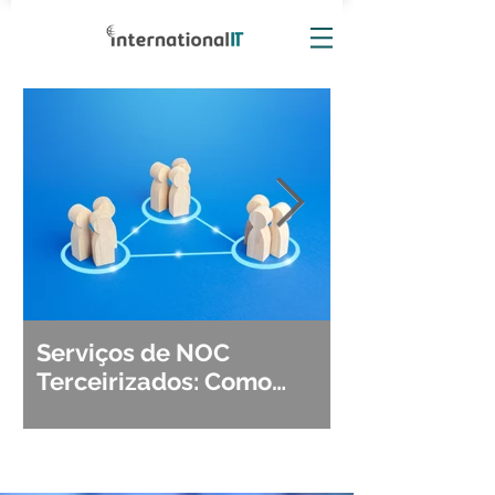
Serviços de NOC
Observabili
Terceirizados: Como
Detecção, Di
Escolher o Parceiro Ideal?
Segurança d