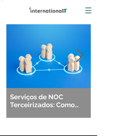
Serviços de NOC
Observabili
Terceirizados: Como
Detecção, Di
Escolher o Parceiro Ideal?
Segurança d