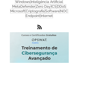
Phishing
Flowmon
IA
IoT
Monitoramento de Rede
Nuvem
SOC
Windows
Inteligência Artificial
MetaDefender
Zero Day
ICS
DDoS
Microsoft
Criptografia
Software
NOC
Endpoint
Internet