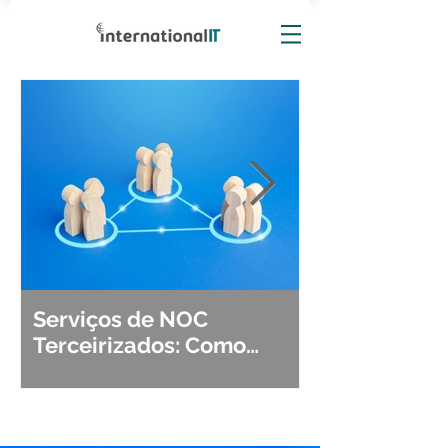
Serviços de NOC
Observabili
Terceirizados: Como
Detecção, Di
Escolher o Parceiro Ideal?
Segurança d