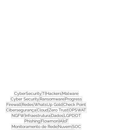
Confira todos os
materiais gratuitos
Nos acompanhe nas
redes sociais!
CyberSecurity
TI
Hackers
Malware
Cyber Security
Ransomware
Progress
Firewall
Redes
WhatsUp Gold
Check Point
Cibersegurança
Cloud
Zero Trust
OPSWAT
NGFW
Infraestrutura
Dados
LGPD
OT