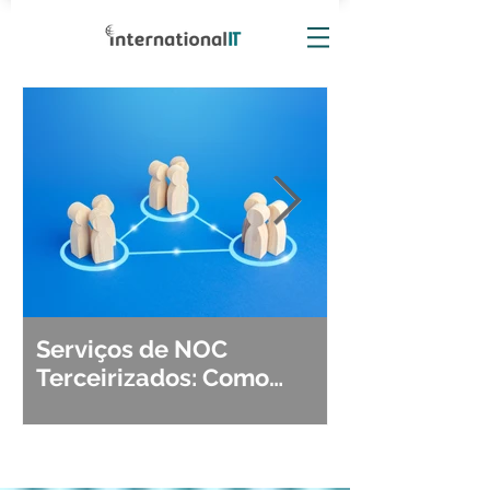
Serviços de NOC
Observabili
Terceirizados: Como
Detecção, Di
Escolher o Parceiro Ideal?
Segurança d