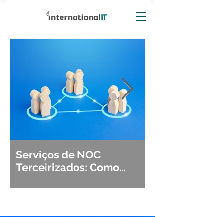
Serviços de NOC
Observabili
Terceirizados: Como
Detecção, Di
Escolher o Parceiro Ideal?
Segurança d