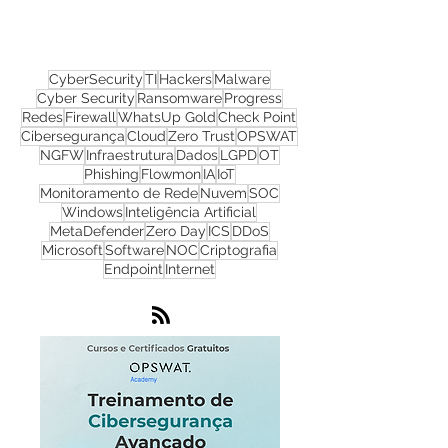
Nos acompanhe nas
redes sociais!
CyberSecurity
TI
Hackers
Malware
Cyber Security
Ransomware
Progress
Redes
Firewall
WhatsUp Gold
Check Point
Cibersegurança
Cloud
Zero Trust
OPSWAT
NGFW
Infraestrutura
Dados
LGPD
OT
Phishing
Flowmon
IA
IoT
Monitoramento de Rede
Nuvem
SOC
Windows
Inteligência Artificial
MetaDefender
Zero Day
ICS
DDoS
Microsoft
Software
NOC
Criptografia
Endpoint
Internet