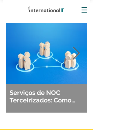
Serviços de NOC
Observabili
Terceirizados: Como
Detecção, Di
Escolher o Parceiro Ideal?
Segurança d