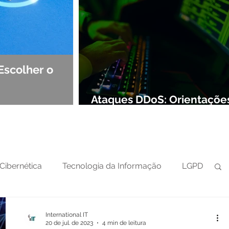
Escolher o
Observabilidade e NOC: Det
Segurança de Redes
Ataques DDoS: Orientaçõe
preparar sua defesa cibern
Cibernética
Tecnologia da Informação
LGPD
International IT
20 de jul. de 2023
4 min de leitura