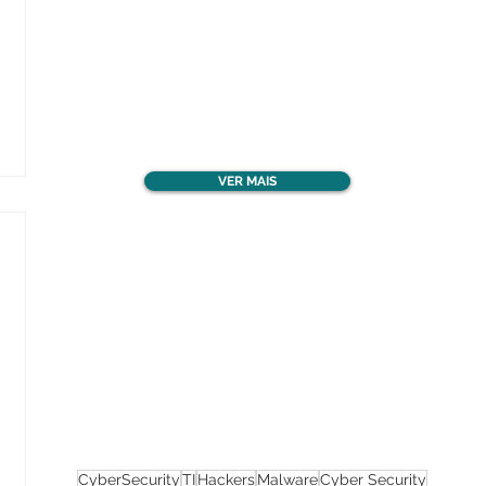
Confira todos os
materiais gratuitos
VER MAIS
Nos acompanhe nas
redes sociais!
CyberSecurity
TI
Hackers
Malware
Cyber Security