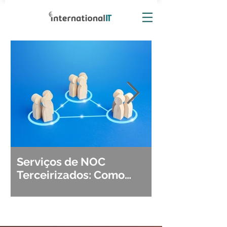
Serviços de NOC
Observabili
Terceirizados: Como
Detecção, Di
Escolher o Parceiro Ideal?
Segurança d