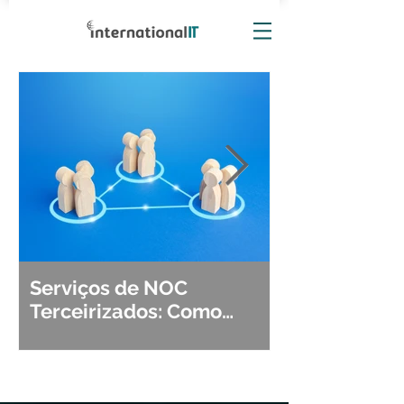
Serviços de NOC
Observabili
Terceirizados: Como
Detecção, Di
Escolher o Parceiro Ideal?
Segurança d