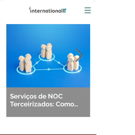
Serviços de NOC
Observabili
Terceirizados: Como
Detecção, Di
Escolher o Parceiro Ideal?
Segurança d