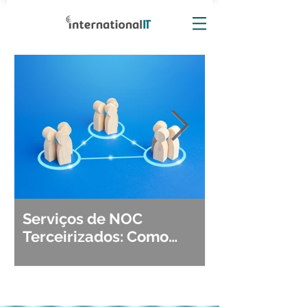
Serviços de NOC
Observabili
Terceirizados: Como
Detecção, Di
Escolher o Parceiro Ideal?
Segurança d