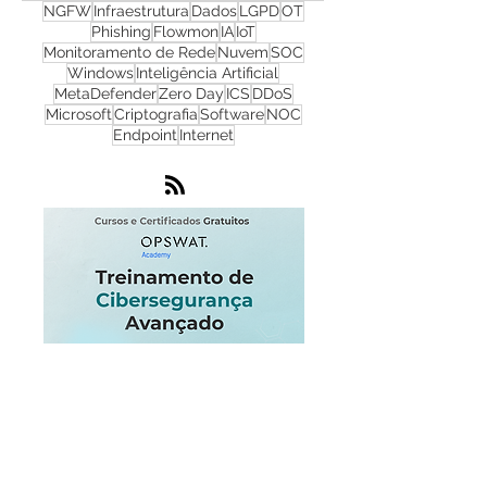
Firewall
Redes
WhatsUp Gold
Check Point
Cibersegurança
Cloud
Zero Trust
OPSWAT
NGFW
Infraestrutura
Dados
LGPD
OT
Phishing
Flowmon
IA
IoT
Monitoramento de Rede
Nuvem
SOC
Windows
Inteligência Artificial
MetaDefender
Zero Day
ICS
DDoS
Microsoft
Criptografia
Software
NOC
Endpoint
Internet