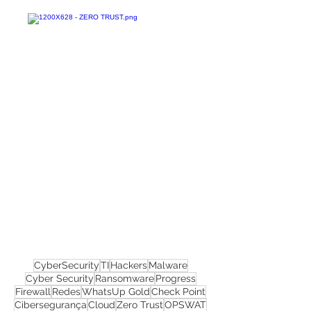
Confira todos os
materiais gratuitos
Nos acompanhe nas
redes sociais!
CyberSecurity
TI
Hackers
Malware
Cyber Security
Ransomware
Progress