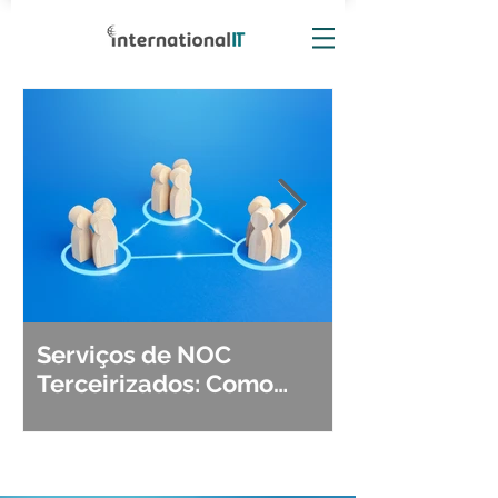
Serviços de NOC
Observabili
Terceirizados: Como
Detecção, Di
Escolher o Parceiro Ideal?
Segurança d