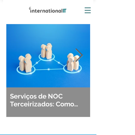
Serviços de NOC
Observabili
Terceirizados: Como
Detecção, Di
Escolher o Parceiro Ideal?
Segurança d