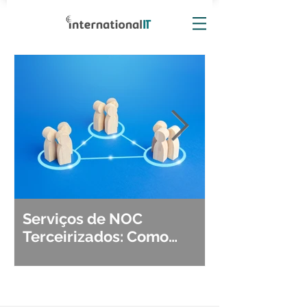
Serviços de NOC
Observabili
Terceirizados: Como
Detecção, Di
Escolher o Parceiro Ideal?
Segurança d