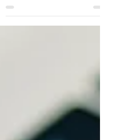
tendências é essencial para enfrentar os
desafios de segurança cibernética e acelerar o...